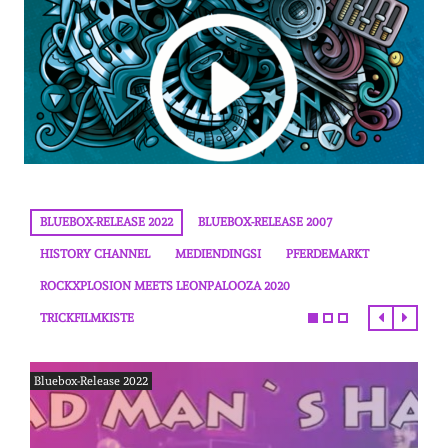
BLUEBOX-RELEASE 2022
BLUEBOX-RELEASE 2007
HISTORY CHANNEL
MEDIENDINGSI
PFERDEMARKT
ROCKXPLOSION MEETS LEONPALOOZA 2020
TRICKFILMKISTE
Bluebox-Release 2022