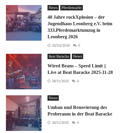
News
Pferdemarkt
40 Jahre rockXplosion – der
Jugendhaus Leonberg e.V. beim
333.Pferdemarktumzug in
Leonberg 2026
22/02/2026
0
Beat Baracke
News
Wired Beans – Speed Limit ||
Live at Beat Baracke 2025-11-28
28/11/2025
0
News
Umbau und Renovierung des
Proberaum in der Beat Baracke
28/11/2025
0