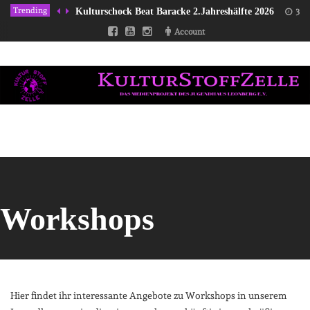
Trending
Kulturschock Beat Baracke 2.Jahreshälfte 2026
31/
Account
Workshops
Hier findet ihr interessante Angebote zu Workshops in unserem