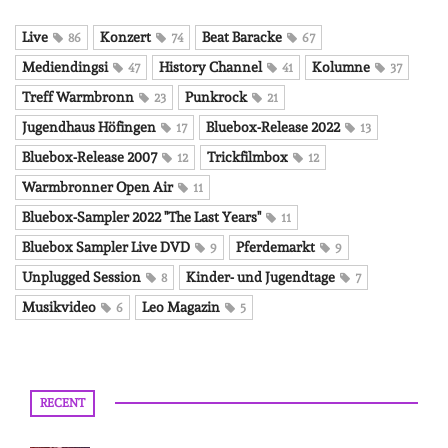
Live
Konzert
Beat Baracke
86
74
67
Mediendingsi
History Channel
Kolumne
47
41
37
Treff Warmbronn
Punkrock
23
21
Jugendhaus Höfingen
Bluebox-Release 2022
17
13
Bluebox-Release 2007
Trickfilmbox
12
12
Warmbronner Open Air
11
Bluebox-Sampler 2022 "The Last Years"
11
Bluebox Sampler Live DVD
Pferdemarkt
9
9
Unplugged Session
Kinder- und Jugendtage
8
7
Musikvideo
Leo Magazin
6
5
RECENT