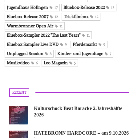
Jugendhaus Höfingen
Bluebox-Release 2022
17
13
Bluebox-Release 2007
Trickfilmbox
12
12
Warmbronner Open Air
11
Bluebox-Sampler 2022 "The Last Years"
11
Bluebox Sampler Live DVD
Pferdemarkt
9
9
Unplugged Session
Kinder- und Jugendtage
8
7
Musikvideo
Leo Magazin
6
5
RECENT
Kulturschock Beat Baracke 2.Jahreshälfte
2026
HATEBRONN HARDCORE – am 9.10.2026