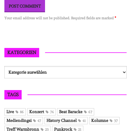
Your email address will not be published. Required fields are marked
*
KATEGORIEN
Kategorien
TAGS
Live
Konzert
Beat Baracke
86
74
67
Mediendingsi
History Channel
Kolumne
47
41
37
Treff Warmbronn
Punkrock
23
21