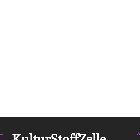
A
KulturStoffZelle