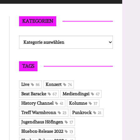
KATEGORIEN
Kategorien
TAGS
Live
Konzert
86
74
Beat Baracke
Mediendingsi
67
47
History Channel
Kolumne
41
37
Treff Warmbronn
Punkrock
23
21
Jugendhaus Höfingen
17
Bluebox-Release 2022
13