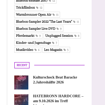
Bluebox-Release 2007
12
Trickfilmbox
12
Warmbronner Open Air
11
Bluebox-Sampler 2022 "The Last Years"
11
Bluebox Sampler Live DVD
9
Pferdemarkt
Unplugged Session
9
8
Kinder- und Jugendtage
7
Musikvideo
Leo Magazin
6
5
RECENT
Kulturschock Beat Baracke
2.Jahreshälfte 2026
HATEBRONN HARDCORE –
am 9.10.2026 im Treff