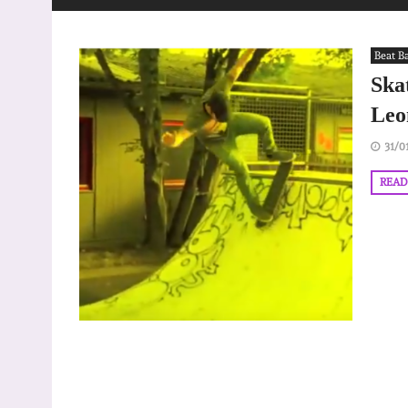
Beat B
Ska
Leo
31/0
READ