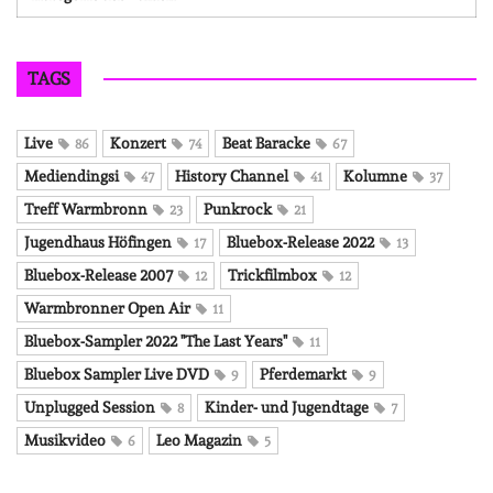
TAGS
Live
Konzert
Beat Baracke
86
74
67
Mediendingsi
History Channel
Kolumne
47
41
37
Treff Warmbronn
Punkrock
23
21
Jugendhaus Höfingen
Bluebox-Release 2022
17
13
Bluebox-Release 2007
Trickfilmbox
12
12
Warmbronner Open Air
11
Bluebox-Sampler 2022 "The Last Years"
11
Bluebox Sampler Live DVD
Pferdemarkt
9
9
Unplugged Session
Kinder- und Jugendtage
8
7
Musikvideo
Leo Magazin
6
5