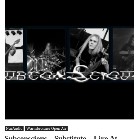
NurAudio
Warmbronner Open Air
Subconscious – Substitute – Live At