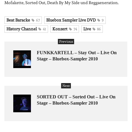
Mofakette, Sorted Out, Death By My Side und Reggaeneration.
Beat Baracke
Bluebox Sampler Live DVD
67
9
History Channel
Konzert
Live
41
74
86
Previous
FUNKKARTELL – Stay Out – Live On
Stage – Bluebox-Sampler 2010
Next
SORTED OUT – Sorted Out – Live On
Stage – Bluebox-Sampler 2010