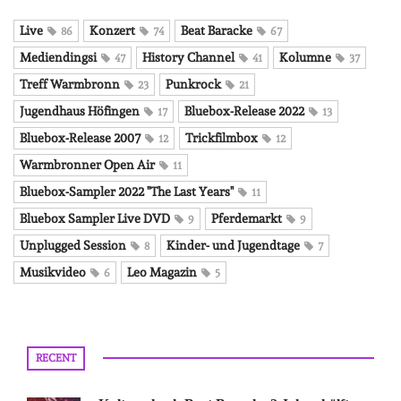
Live
Konzert
Beat Baracke
86
74
67
Mediendingsi
History Channel
Kolumne
47
41
37
Treff Warmbronn
Punkrock
23
21
Jugendhaus Höfingen
Bluebox-Release 2022
17
13
Bluebox-Release 2007
Trickfilmbox
12
12
Warmbronner Open Air
11
Bluebox-Sampler 2022 "The Last Years"
11
Bluebox Sampler Live DVD
Pferdemarkt
9
9
Unplugged Session
Kinder- und Jugendtage
8
7
Musikvideo
Leo Magazin
6
5
RECENT