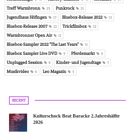
Treff Warmbronn
Punkrock
23
21
Jugendhaus Höfingen
Bluebox-Release 2022
17
13
Bluebox-Release 2007
Trickfilmbox
12
12
Warmbronner Open Air
11
Bluebox-Sampler 2022 "The Last Years"
11
Bluebox Sampler Live DVD
Pferdemarkt
9
9
Unplugged Session
Kinder- und Jugendtage
8
7
Musikvideo
Leo Magazin
6
5
RECENT
Kulturschock Beat Baracke 2.Jahreshälfte
2026