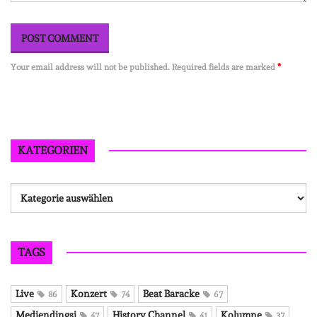
Your email address will not be published. Required fields are marked
*
KATEGORIEN
Kategorien
TAGS
Live
Konzert
Beat Baracke
86
74
67
Mediendingsi
History Channel
Kolumne
47
41
37