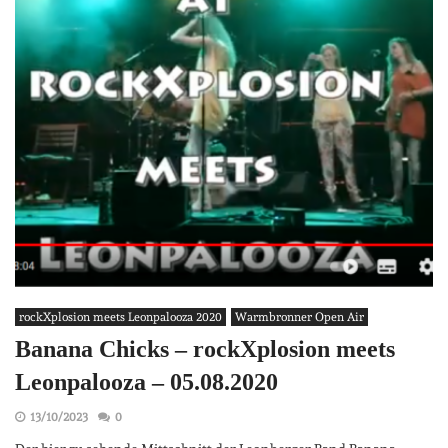
rockXplosion meets Leonpalooza 2020
Warmbronner Open Air
Banana Chicks – rockXplosion meets
Leonpalooza – 05.08.2020
13/10/2023
0