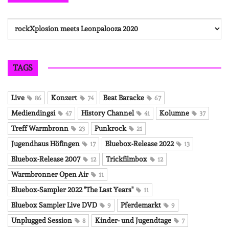
Kategorien
TAGS
Live
Konzert
Beat Baracke
86
74
67
Mediendingsi
History Channel
Kolumne
47
41
37
Treff Warmbronn
Punkrock
23
21
Jugendhaus Höfingen
Bluebox-Release 2022
17
13
Bluebox-Release 2007
Trickfilmbox
12
12
Warmbronner Open Air
11
Bluebox-Sampler 2022 "The Last Years"
11
Bluebox Sampler Live DVD
Pferdemarkt
9
9
Unplugged Session
Kinder- und Jugendtage
8
7