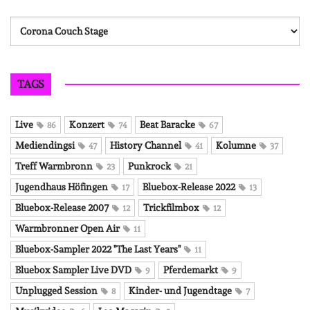
Kategorien
TAGS
Live
Konzert
Beat Baracke
86
74
67
Mediendingsi
History Channel
Kolumne
47
41
37
Treff Warmbronn
Punkrock
23
21
Jugendhaus Höfingen
Bluebox-Release 2022
17
13
Bluebox-Release 2007
Trickfilmbox
12
12
Warmbronner Open Air
11
Bluebox-Sampler 2022 "The Last Years"
11
Bluebox Sampler Live DVD
Pferdemarkt
9
9
Unplugged Session
Kinder- und Jugendtage
8
7