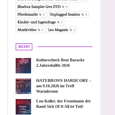
Bluebox Sampler Live DVD
9
Pferdemarkt
Unplugged Session
9
8
Kinder- und Jugendtage
7
Musikvideo
Leo Magazin
6
5
RECENT
Kulturschock Beat Baracke
2.Jahreshälfte 2026
HATEBRONN HARDCORE –
am 9.10.2026 im Treff
Warmbronn
Lou Koller, der Frontmann der
Band Sick Of It All ist Tod!