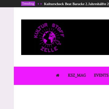
Trending
Kulturschock Beat Baracke 2.Jahreshälfte 
KSZ_MAG
EVENTS