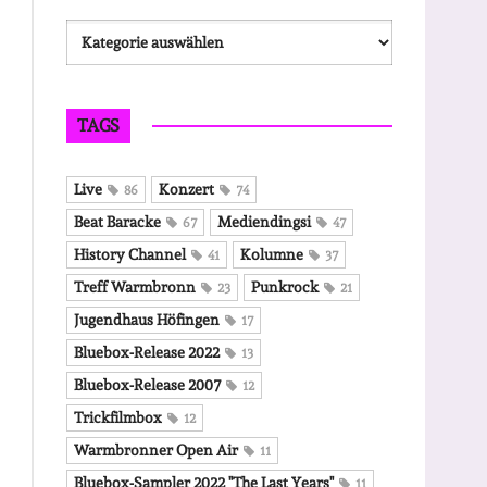
Kategorien
TAGS
Live
Konzert
86
74
Beat Baracke
Mediendingsi
67
47
History Channel
Kolumne
41
37
Treff Warmbronn
Punkrock
23
21
Jugendhaus Höfingen
17
Bluebox-Release 2022
13
Bluebox-Release 2007
12
Trickfilmbox
12
Warmbronner Open Air
11
Bluebox-Sampler 2022 "The Last Years"
11