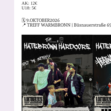
AK: 12€
U18: 5€
🗓️ 9.OKTOBER2026
📍 TREFF WARMBRONN | Büsnauerstraße 69