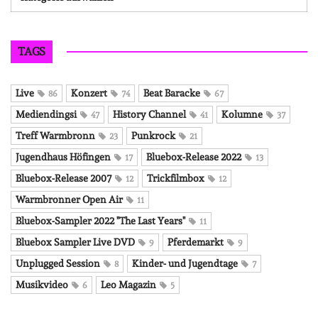
TAGS
Live
Konzert
Beat Baracke
86
74
67
Mediendingsi
History Channel
Kolumne
47
41
37
Treff Warmbronn
Punkrock
23
21
Jugendhaus Höfingen
Bluebox-Release 2022
17
13
Bluebox-Release 2007
Trickfilmbox
12
12
Warmbronner Open Air
11
Bluebox-Sampler 2022 "The Last Years"
11
Bluebox Sampler Live DVD
Pferdemarkt
9
9
Unplugged Session
Kinder- und Jugendtage
8
7
Musikvideo
Leo Magazin
6
5