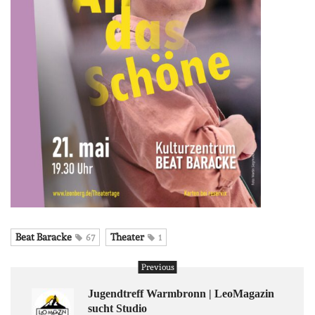
Beat Baracke
Theater
67
1
Previous
Jugendtreff Warmbronn | LeoMagazin
sucht Studio