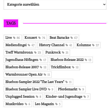
Kategorien
TAGS
Live
Konzert
Beat Baracke
86
74
67
Mediendingsi
History Channel
Kolumne
47
41
37
Treff Warmbronn
Punkrock
23
21
Jugendhaus Höfingen
Bluebox-Release 2022
17
13
Bluebox-Release 2007
Trickfilmbox
12
12
Warmbronner Open Air
11
Bluebox-Sampler 2022 "The Last Years"
11
Bluebox Sampler Live DVD
Pferdemarkt
9
9
Unplugged Session
Kinder- und Jugendtage
8
7
Musikvideo
Leo Magazin
6
5