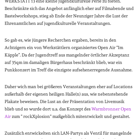
WERKSTATT 13 eine kleine jugendkulturelle Perle zu bieten.
Beschränkte sich das Angebot anfänglich eher auf Filmabende und
Bastelworkshops, stieg ab Ende der Neunziger Jahre die Lust der
Ehrenamtlichen auf jugendkulturelle Veranstaltungen.
So gab es, wie jüngere Recherchen ergaben, bereits in den
Achtzigern ein von Werkstättlern organisiertes Open Air “Im
Käpple”. Da der Jugendtreff aus mangelnder örtlicher Akzeptanz
auf 35qm im damaligen Bürgerhaus beschränkt blieb, war ein
Punkkonzert im Treff die einzigste aufsehenerregende Ausnahme.
Daher wich man bei größeren Veranstaltungen eher auf Locations
außerhalb der eigenen heiligen Halle(n) aus, wie nebenstehende
Plakate beweisen. Die Lust an der Präsentation von Livemusik
blieb und so wurde dort u.a. das Konzept des
Warmbronner Open
Air
zum “ rockXplosion“ maßgeblich mitentwickelt und gestaltet.
Zusätzlich entwickelten sich LAN-Partys als Ventil für mangelnde