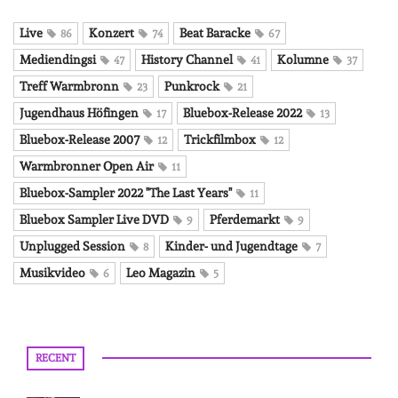
Live
Konzert
Beat Baracke
86
74
67
Mediendingsi
History Channel
Kolumne
47
41
37
Treff Warmbronn
Punkrock
23
21
Jugendhaus Höfingen
Bluebox-Release 2022
17
13
Bluebox-Release 2007
Trickfilmbox
12
12
Warmbronner Open Air
11
Bluebox-Sampler 2022 "The Last Years"
11
Bluebox Sampler Live DVD
Pferdemarkt
9
9
Unplugged Session
Kinder- und Jugendtage
8
7
Musikvideo
Leo Magazin
6
5
RECENT