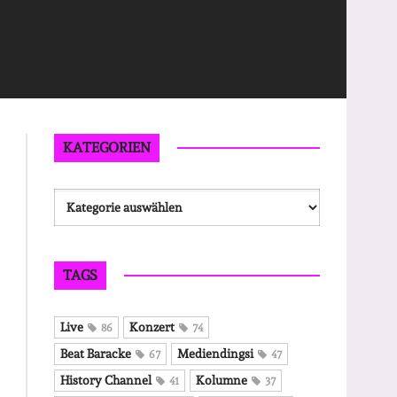
KATEGORIEN
Kategorien
TAGS
Live
Konzert
86
74
Beat Baracke
Mediendingsi
67
47
History Channel
Kolumne
41
37