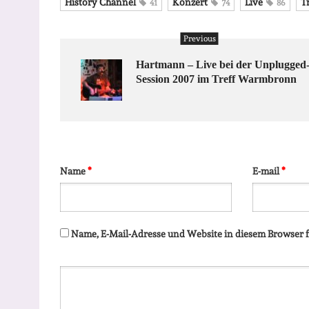
History Channel
Konzert
Live
T
41
74
86
Previous
Hartmann – Live bei der Unplugged
Session 2007 im Treff Warmbronn
Name
*
E-mail
*
Name, E-Mail-Adresse und Website in diesem Browser