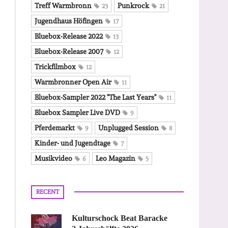
Treff Warmbronn
Punkrock
23
21
Jugendhaus Höfingen
17
Bluebox-Release 2022
13
Bluebox-Release 2007
12
Trickfilmbox
12
Warmbronner Open Air
11
Bluebox-Sampler 2022 "The Last Years"
11
Bluebox Sampler Live DVD
9
Pferdemarkt
Unplugged Session
9
8
Kinder- und Jugendtage
7
Musikvideo
Leo Magazin
6
5
RECENT
Kulturschock Beat Baracke