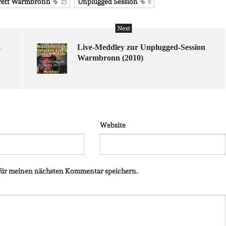
reff Warmbronn
Unplugged Session
23
8
Next
-
Live-Meddley zur Unplugged-Session
Warmbronn (2010)
Website
 für meinen nächsten Kommentar speichern.