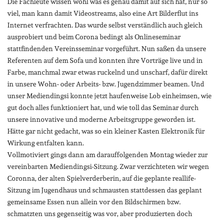
Die Fachleute wissen wohl was es genau damit auf sich hat, nur so
viel, man kann damit Videostreams, also eine Art Bilderflut ins
Internet verfrachten. Das wurde selbst verständlich auch gleich
ausprobiert und beim Corona bedingt als Onlineseminar
stattfindenden Vereinsseminar vorgeführt. Nun saßen da unsere
Referenten auf dem Sofa und konnten ihre Vorträge live und in
Farbe, manchmal zwar etwas ruckelnd und unscharf, dafür direkt
in unsere Wohn- oder Arbeits- bzw. Jugendzimmer beamen. Und
unser Mediendingsi konnte jetzt haufenweise Lob einheimsen, wie
gut doch alles funktioniert hat, und wie toll das Seminar durch
unsere innovative und moderne Arbeitsgruppe geworden ist.
Hätte gar nicht gedacht, was so ein kleiner Kasten Elektronik für
Wirkung entfalten kann.
Vollmotiviert gings dann am darauffolgenden Montag wieder zur
vereinbarten Mediendingsi-Sitzung. Zwar verzichteten wir wegen
Coronna, der alten Spielverderberin, auf die geplante reallife-
Sitzung im Jugendhaus und schmausten stattdessen das geplant
gemeinsame Essen nun allein vor den Bildschirmen bzw.
schmatzten uns gegenseitig was vor, aber produzierten doch