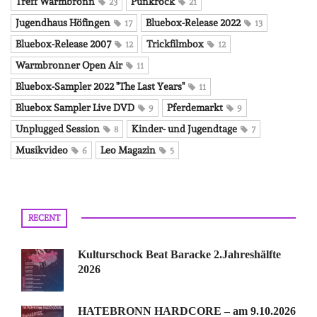
Treff Warmbronn
Punkrock
23
21
Jugendhaus Höfingen
Bluebox-Release 2022
17
13
Bluebox-Release 2007
Trickfilmbox
12
12
Warmbronner Open Air
11
Bluebox-Sampler 2022 "The Last Years"
11
Bluebox Sampler Live DVD
Pferdemarkt
9
9
Unplugged Session
Kinder- und Jugendtage
8
7
Musikvideo
Leo Magazin
6
5
RECENT
Kulturschock Beat Baracke 2.Jahreshälfte
2026
HATEBRONN HARDCORE – am 9.10.2026