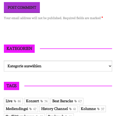
Your email address will not be published. Required fields are marked
*
KATEGORIEN
Kategorien
TAGS
Live
Konzert
Beat Baracke
86
74
67
Mediendingsi
History Channel
Kolumne
47
41
37